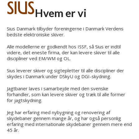
Open
Close
Skip
to
Hvem er vi
mobile
mobile
content
menu
menu
Sius Danmark tilbyder foreningerne i Danmark Verdens
bedste elektroniske skiver.
Alle modellerne er godkendt hos ISSF, så Sius er indtil
videre, det eneste firma, der kan levere skiver til alle
discipliner ved EM/WM og OL.
Sius leverer skiver og sigtepletter til alle discipliner der
skydes i Danmark under DSkyU og DGI-skydning.
Jagtbaner laves i samarbejde med den svenske
forhandler, som kan levere skiver og træk til alle former
for jagtskydning.
Jeg har erfaring med nybygning og renovering af
skydebaner gennem mange år, og har også personlig
erfaring med internationale skydebaner gennem mere end
45 år.