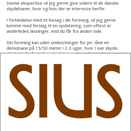
Denne ekspertise vil jeg gerne give videre til de danske
skydebaner, hvor og hvis der er interesse herfor.
I forbindelse med et besøg i din forening, vil jeg gerne
komme med forslag til en opdatering, som oftest er
anderledes løsninger, end du får fra anden side.
Din forening kan uden omkostninger for jer, låne en
demobane på 15/50 meter i 2-3 uger, hvor I kan skyde,
alt det I vil på et af markedets mest moderne skiver.
Via internettet vil der være mulighed for support, hvis der
skulle opstå problemer, som du/I ikke selv kan løse.