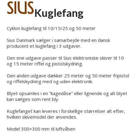
Open
Close
Skip
to
Kuglefang
mobile
mobile
content
menu
menu
Cyklon kuglefang til 10/15/25 og 50 meter
Sius Danmark sælger i samarbejde med en dansk
producent et kuglefang i 3 udgaver.
Den ene udgave passer til Sius elektroniske skiver til 10
og 15 meter riffel og pistolskydning.
Den anden udgave dækker 25 meter og 50 meter fripistol
og riffelskydning med og uden elektronik.
Blyet opsamles i en ”kagedåse” eller lignende og alt blyet
kan sælges som rent bly.
Kuglefanget kan leveres i forskellige størrelser alt efter,
hvilken skivemodel der anvendes.
Model 300×300 mm til luftvåben